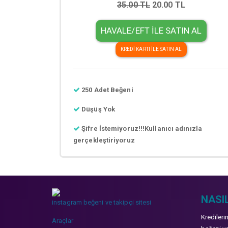
35.00 TL
20.00 TL
HAVALE/EFT İLE SATIN AL
KREDİ KARTI İLE SATIN AL
250 Adet Beğeni
Düşüş Yok
Şifre İstemiyoruz!!!Kullanıcı adınızla
gerçekleştiriyoruz
NASIL
instagram beğeni ve takipçi sitesi
Kredileri
Araçlar