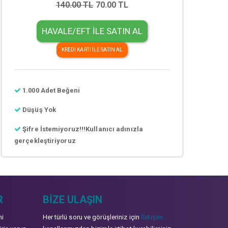
140.00 TL
70.00 TL
HAVALE/EFT İLE SATIN AL
KREDİ KARTI İLE SATIN AL
1.000 Adet Beğeni
Düşüş Yok
Şifre İstemiyoruz!!!Kullanıcı adınızla
gerçekleştiriyoruz
R
BIZE ULAŞIN
mi
Her türlü soru ve görüşleriniz için
İletişim