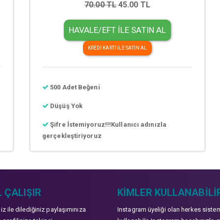
70.00 TL
45.00 TL
HAVALE/EFT İLE SATIN AL
KREDİ KARTI İLE SATIN AL
500 Adet Beğeni
Düşüş Yok
Şifre İstemiyoruz!!!Kullanıcı adınızla
gerçekleştiriyoruz
 ÇALIŞIR
KIMLER KULLANABILI
niz ile dilediğiniz paylaşımınıza
Instagram üyeliği olan herkes siste